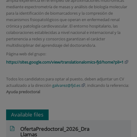
amplia experiencia en el empleo de aproximaciones multi-ómicas
mediante espectrometría de masas y análisis de biología molecular
para la identificación de biomarcadores y la compresión de
mecanismos fisiopatológicos que operan en enfermedad renal
crónica y patología cardiovascular. El entorno hospitalario, las
colaboraciones establecidas a nivel nacional e internacional y la
pertenencia a redes y consorcios garantizan el carácter
multidisciplinar del aprendizaje del doctorando/a.
Página web del grupo:
https://sites.google.com/view/translationalomics-fjd/home?pli=1
Todos los candidatos para optar al puesto, deben adjuntar un CV
actualizado a la dirección
galvarez@fjd.es
, indicando la referencia:
Ayuda predoctoral
Available files
OfertaPredoctoral_2026_Dra
Llamas