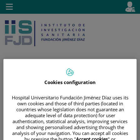
Jump to content
L
Active
Toggle
en
navigation
langu
Jump
Language
Search
Cookies configuration
to
selector
content
Hospital Universitario Fundación Jiménez Díaz uses its
own cookies and those of third parties (located in
countries whose legislation does not guarantee an
adequate level of data protection) for user
authentication, statistical analysis, improving services
and showing personalised advertising through the
analysis of your navigation. You can accept all cookies
by pressing the button "
Accept cookies
" or