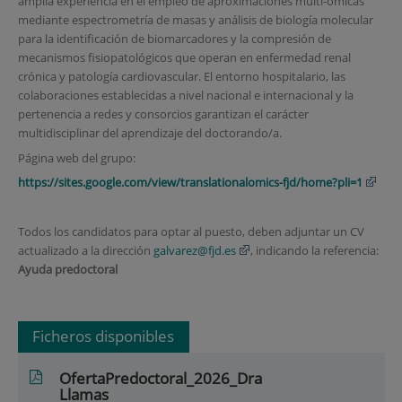
amplia experiencia en el empleo de aproximaciones multi-ómicas
mediante espectrometría de masas y análisis de biología molecular
para la identificación de biomarcadores y la compresión de
mecanismos fisiopatológicos que operan en enfermedad renal
crónica y patología cardiovascular. El entorno hospitalario, las
colaboraciones establecidas a nivel nacional e internacional y la
pertenencia a redes y consorcios garantizan el carácter
multidisciplinar del aprendizaje del doctorando/a.
Página web del grupo:
https://sites.google.com/view/translationalomics-fjd/home?pli=1
Todos los candidatos para optar al puesto, deben adjuntar un CV
actualizado a la dirección
galvarez@fjd.es
, indicando la referencia:
Ayuda predoctoral
Ficheros disponibles
OfertaPredoctoral_2026_Dra
Llamas