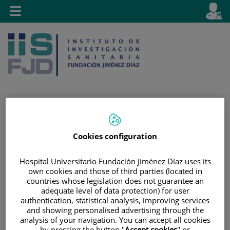
Saltar al contenido
E
Idiom
Toggle
es
navigation
activo
Saltar
Selector
Buscar
Cookies configuration
al
de
contenido
idioma
Hospital Universitario Fundación Jiménez Díaz uses its
own cookies and those of third parties (located in
countries whose legislation does not guarantee an
adequate level of data protection) for user
authentication, statistical analysis, improving services
and showing personalised advertising through the
analysis of your navigation. You can accept all cookies
by pressing the button "
Accept cookies
" or