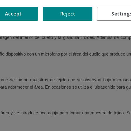
n tiroidea y el estado general de salud.
Accept
Reject
Setting
magen del interior del cuello y la glándula tiroides. Además se compr
ño dispositivo con un micrófono por el área del cuello que produce u
a que se toman muestras de tejido que se observan bajo microsco
ra adormecer el área. En ocasiones se utiliza el ultrasonido para gui
área y se introduce una aguja para tomar una muestra de tejido. Se p