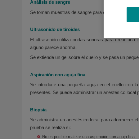
Análisis de sangre
Se toman muestras de sangre para comprobar la funció
Ultrasonido de tiroides
El ultrasonido utiliza ondas sonoras para crear una i
alguno parece anormal.
Se extiende un gel sobre el cuello y se pasa un peque
Aspiración con aguja fina
Se introduce una pequeña aguja en el cuello con l
presentes. Se puede administrar un anestésico local pa
Biopsia
Se administra un anestésico local para adormecer el 
prueba se realiza si:
No es posible realizar una aspiración con aguja fina