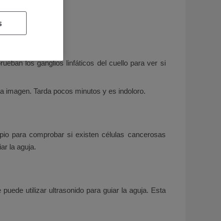
s
ueban los ganglios linfáticos del cuello para ver si
na imagen. Tarda pocos minutos y es indoloro.
pio para comprobar si existen células cancerosas
ar la aguja.
uede utilizar ultrasonido para guiar la aguja. Esta