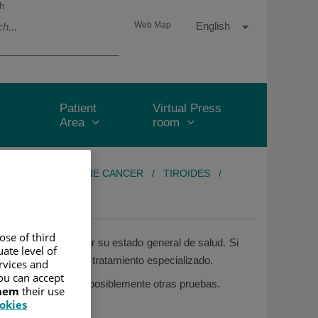
h
Language
Active
English
Web Map
selector
Language
Patient
Virtual Press
Area
room
REAS
/
ENDOCRINE CANCER
/
TIROIDES
/
ose of third
ngre para comprobar su estado general de salud. Si
ate level of
ara asesoramiento y tratamiento especializado.
ervices and
ou can accept
n un examen físico y posiblemente otras pruebas.
them
their use
ookies