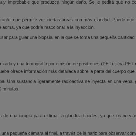
 muy improbable que produzca ningún daño. Se le pedirá que no 
rante, que permite ver ciertas áreas con más claridad. Puede que 
ne asma, ya que podría reaccionar a la inyección.
r para guiar una biopsia, en la que se toma una pequeña cantidad d
zada y una tomografía por emisión de positrones (PET). Una PET us
prueba ofrece información más detallada sobre la parte del cuerpo qu
ba. Una sustancia ligeramente radioactiva se inyecta en una vena,
90 minutos.
de una cirugía para extirpar la glándula tiroides, ya que los nervi
on una pequeña cámara al final, a través de la nariz para observar c