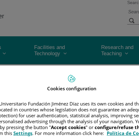
Searc
s
Facilities and
Research and
Technology
Teaching
CER
/
PATIENT INFORMATION AND SUPPORT
/
FUNCTIONAL A
ER DE TIROIDES
 de tiroides
Cookies configuration
Universitario Fundación Jiménez Díaz uses its own cookies and th
ecera, quien le examinará. Puede que tenga que hacer análisis de sa
located in countries whose legislation does not guarantee an adequ
oblema, o piensa que puede ser cáncer, lo remitirán a un hospital p
tection) for user authentication, statistical analysis, improving s
rsonalised advertising through the analysis of your navigation. Y
general, su historia familiar y problemas médicos anteriores. Le hará
 by pressing the button "
Accept cookies
" or
configure/refuse 
m this
Settings
. For more information click here:
Política de C