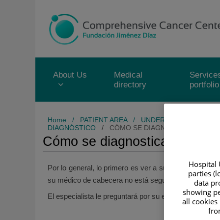
Jump to content
Jump
to
content
About Us
Medical
Service
directory
portfolio
Home
/
PATIENT AREA
/
UNDERSTANDING CAN
DIAGNÓSTICO
/
CÓMO SE DIAGNOSTICA EL CÁNC
Cómo se diagnostica el cáncer
Hospital 
Por lo general, lo primero es ver a su médico de cab
parties (
su médico de cabecera no está seguro de cuál es el pr
data pro
showing pe
El especialista le preguntará por su estado de salud 
all cookies
fro