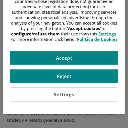
countries whose legislation does not guarantee an
tiroides
adequate level of data protection) for user
authentication, statistical analysis, improving services
and showing personalised advertising through the
Por lo general, lo primero es ver a su médico de cabecera,
analysis of your navigation. You can accept all cookies
by pressing the button "
Accept cookies
" or
quien le examinará. Puede que tenga que hacer análisis
configure/refuse them
their use from this
Settings
.
de sangre para comprobar su estado general de salud. Si
For more information click here:
Política de Cookies
su médico de cabecera no está seguro de cuál es el
problema, o piensa que puede ser cáncer, lo remitirán a un
Accept
hospital para asesoramiento y tratamiento especializado.
El especialista le preguntará por su estado de salud
general, su historia familiar y problemas médicos
Reject
anteriores. Le harán un examen físico y posiblemente
otras pruebas.
Settings
Análisis de sangre
Se toman muestras de sangre para comprobar la función
tiroidea y el estado general de salud.