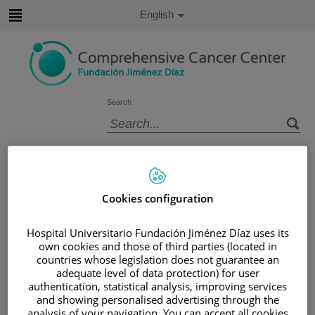
Jump to content
Active
English
Language
Jump
to
content
Search
Language
selector
Home
/
PATIENT AREA
/
UNDERSTANDING CANCER
/
PATIENT INFORMATION AND SUPPORT
Cookies configuration
/
FUNCTIONAL AREAS
Hospital Universitario Fundación Jiménez Díaz uses its
/
ENDOCRINE CANCER
/
TIROIDES
own cookies and those of third parties (located in
/
TRATAMIENTO
countries whose legislation does not guarantee an
adequate level of data protection) for user
Tratamiento
authentication, statistical analysis, improving services
and showing personalised advertising through the
analysis of your navigation. You can accept all cookies
El tratamiento dependerá del estadio del cáncer y el