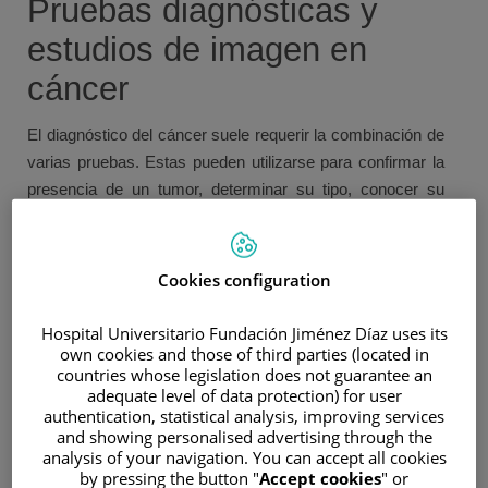
Pruebas diagnósticas y
estudios de imagen en
cáncer
El diagnóstico del cáncer suele requerir la combinación de
varias pruebas. Estas pueden utilizarse para confirmar la
presencia de un tumor, determinar su tipo, conocer su
extensión (estadificación), identificar biomarcadores
moleculares y planificar el tratamiento más adecuado. En
la actualidad, el diagnóstico de precisión combina
Cookies configuration
hallazgos clínicos, pruebas de imagen, estudios
anatomopatológicos y, cada vez con más frecuencia,
Hospital Universitario Fundación Jiménez Díaz uses its
own cookies and those of third parties (located in
estudios genéticos y moleculares.
countries whose legislation does not guarantee an
BIOPSIA
adequate level of data protection) for user
authentication, statistical analysis, improving services
La biopsia es la prueba más importante para confirmar la
and showing personalised advertising through the
mayoría de los cánceres. Consiste en la obtención de una
analysis of your navigation. You can accept all cookies
by pressing the button "
Accept cookies
" or
muestra de tejido o células para su análisis en el