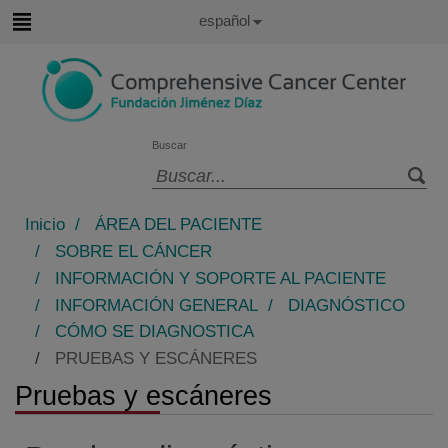
Saltar al contenido
Idioma
Español
Activo
Saltar
al
contenido
Buscar
Selector
de
Inicio
/
ÁREA DEL PACIENTE
idioma
/
SOBRE EL CÁNCER
/
INFORMACIÓN Y SOPORTE AL PACIENTE
/
INFORMACIÓN GENERAL
/
DIAGNÓSTICO
/
CÓMO SE DIAGNOSTICA
/
PRUEBAS Y ESCÁNERES
Pruebas y escáneres