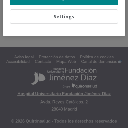
Pruebas y escáneres
Cribado del cáncer colorrectal
Cribado del cáncer de mama
Settings
Cribado del cáncer de cuello uterino (cérvix)
Prueba del PSA (antígeno prostático
específico)
Aviso legal
Protección de datos
Política de cookies
Accesibilidad
Contacto
Mapa Web
Canal de denuncias
Hospital Universitario Fundación Jiménez Díaz
Avda. Reyes Católicos, 2
28040 Madrid
© 2026 Quirónsalud - Todos los derechos reservados