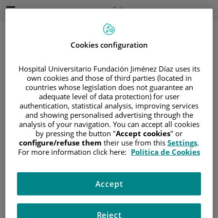
Saltar al contenido
Idioma
Español
Activo
Saltar
al
contenido
Cookies configuration
Hospital Universitario Fundación Jiménez Díaz uses its
Buscar
own cookies and those of third parties (located in
countries whose legislation does not guarantee an
adequate level of data protection) for user
Selector
de
authentication, statistical analysis, improving services
Inicio
/
ÁREA DEL PACIENTE
idioma
and showing personalised advertising through the
/
SOBRE EL CÁNCER
analysis of your navigation. You can accept all cookies
by pressing the button "
Accept cookies
" or
/
INFORMACIÓN Y SOPORTE AL PACIENTE
configure/refuse them
their use from this
Settings
.
/
INFORMACIÓN GENERAL
/
DIAGNÓSTICO
For more information click here:
Política de Cookies
/
CÓMO SE DIAGNOSTICA
Cómo se diagnostica
Accept
Síntomas
Reject