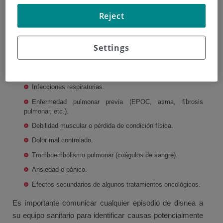
Cáncer que afecta directamente a los pulmones o vías
Reject
respiratorias.
Derrame pleural (acumulación de líquido alrededor de los
pulmones).
Settings
Ascitis (acumulación de líquido en el abdomen).
Anemia (disminución de glóbulos rojos).
Infecciones respiratorias.
Enfermedad pulmonar previa (EPOC, asma, fibrosis
pulmonar, etc.).
Debilidad muscular o pérdida de condición física.
Dolor mal controlado.
Tromboembolismo pulmonar (coágulos de sangre).
Ansiedad o pánico.
Efectos secundarios de algunos tratamientos oncológicos.
Es importante comunicar cualquier episodio de disnea a
su equipo sanitario para identificar causas potencialmente