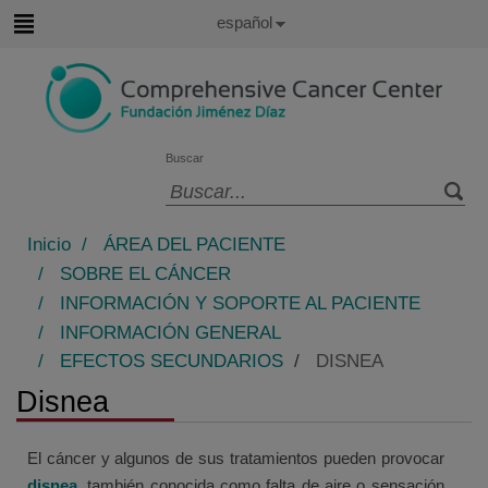
Saltar al contenido
Idioma
Español
Activo
Saltar
al
contenido
Buscar
Selector
de
Inicio
/
ÁREA DEL PACIENTE
idioma
/
SOBRE EL CÁNCER
/
INFORMACIÓN Y SOPORTE AL PACIENTE
/
INFORMACIÓN GENERAL
/
EFECTOS SECUNDARIOS
/
DISNEA
Disnea
El cáncer y algunos de sus tratamientos pueden provocar
disnea
, también conocida como falta de aire o sensación