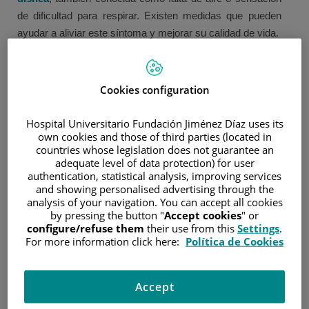
de dificultad para respirar. Existen medidas que pueden
ayudar a aliviar este síntoma y mejorar su calidad de vida.
¿QUÉ ES LA DISNEA?
La disnea es una sensación subjetiva de dificultad
Cookies configuration
respiratoria. Puede manifestarse como:
Falta de aire.
Hospital Universitario Fundación Jiménez Díaz uses its
own cookies and those of third parties (located in
Sensación de no poder inspirar suficiente aire.
countries whose legislation does not guarantee an
Respiración rápida o trabajosa.
adequate level of data protection) for user
authentication, statistical analysis, improving services
Opresión o pesadez en el pecho.
and showing personalised advertising through the
Sensación de ahogo.
analysis of your navigation. You can accept all cookies
by pressing the button "
Accept cookies
" or
La intensidad de la disnea puede variar de una persona a
configure/refuse them
their use from this
Settings
.
otra y no siempre se relaciona con los niveles de oxígeno
For more information click here:
Política de Cookies
en sangre.
¿POR QUÉ PUEDE APARECER?
Accept
Las causas son variadas y con frecuencia coexistentes: