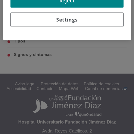
Reject
Páncreas
Settings
Causas y factores de riesgo
Tipos
Signos y síntomas
Aviso legal
Protección de datos
Política de cookies
Accesibilidad
Contacto
Mapa Web
Canal de denuncias
Hospital Universitario Fundación Jiménez Díaz
Avda. Reyes Católicos, 2