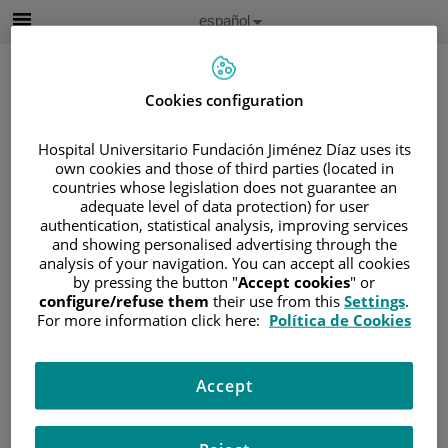
Saltar al contenido
Idioma
Español
Activo
Saltar
al
contenido
Cookies configuration
Buscar
Hospital Universitario Fundación Jiménez Díaz uses its
own cookies and those of third parties (located in
countries whose legislation does not guarantee an
Selector
adequate level of data protection) for user
de
authentication, statistical analysis, improving services
Inicio
/
ÁREA DEL PACIENTE
idioma
and showing personalised advertising through the
/
SOBRE EL CÁNCER
analysis of your navigation. You can accept all cookies
/
INFORMACIÓN Y SOPORTE AL PACIENTE
by pressing the button "
Accept cookies
" or
configure/refuse them
their use from this
Settings
.
/
TIPOS DE CÁNCER
For more information click here:
Política de Cookies
/
ÁREA DE CÁNCER GASTRO-INTESTINAL
/
PÁNCREAS
/
CÁNCER DE PÁNCREAS
Accept
Cáncer de Páncreas