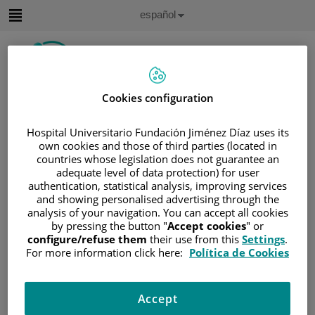
Saltar al contenido
Idioma
Español
Activo
Saltar
al
contenido
Cookies configuration
Buscar
Hospital Universitario Fundación Jiménez Díaz uses its
Selector
own cookies and those of third parties (located in
de
countries whose legislation does not guarantee an
Inicio
/
ÁREA DEL PACIENTE
idioma
adequate level of data protection) for user
/
SOBRE EL CÁNCER
authentication, statistical analysis, improving services
/
INFORMACIÓN Y SOPORTE AL PACIENTE
and showing personalised advertising through the
analysis of your navigation. You can accept all cookies
/
TIPOS DE CÁNCER
by pressing the button "
Accept cookies
" or
/
ÁREA DE CÁNCER GASTRO-INTESTINAL
configure/refuse them
their use from this
Settings
.
For more information click here:
Política de Cookies
/
PÁNCREAS
/
CÁNCER DE PÁNCREAS
/
PÁNCREAS
Páncreas
Accept