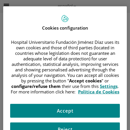
Saltar al contenido
Idioma
Español
Activo
Saltar
al
contenido
Cookies configuration
Hospital Universitario Fundación Jiménez Díaz uses its
Buscar
own cookies and those of third parties (located in
countries whose legislation does not guarantee an
Selector
adequate level of data protection) for user
de
authentication, statistical analysis, improving services
Inicio
/
ÁREA DEL PACIENTE
idioma
and showing personalised advertising through the
/
SOBRE EL CÁNCER
analysis of your navigation. You can accept all cookies
by pressing the button "
Accept cookies
" or
/
INFORMACIÓN Y SOPORTE AL PACIENTE
configure/refuse them
their use from this
Settings
.
/
TIPOS DE CÁNCER
For more information click here:
Política de Cookies
/
ÁREA DE CÁNCER GASTRO-INTESTINAL
/
PÁNCREAS
Accept
Páncreas
Reject