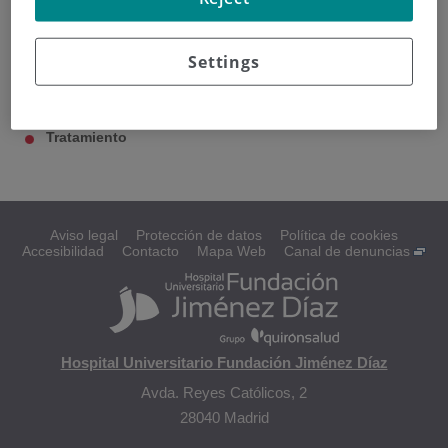
Cáncer de Páncreas
Settings
Diagnóstico
Tratamiento
Aviso legal
Protección de datos
Política de cookies
Accesibilidad
Contacto
Mapa Web
Canal de denuncias
Hospital Universitario Fundación Jiménez Díaz
Avda. Reyes Católicos, 2
28040 Madrid