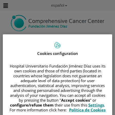
Saltar al contenido
Idioma
Español
Activo
Saltar
al
contenido
Buscar
Selector
Cookies configuration
de
Inicio
/
ÁREA DEL PACIENTE
idioma
/
SOBRE EL CÁNCER
Hospital Universitario Fundación Jiménez Díaz uses its
own cookies and those of third parties (located in
/
INFORMACIÓN Y SOPORTE AL PACIENTE
countries whose legislation does not guarantee an
/
TIPOS DE CÁNCER
adequate level of data protection) for user
/
ÁREA DE NEOPLASIAS HEMATOLÓGICAS
authentication, statistical analysis, improving services
and showing personalised advertising through the
/
LINFOMAS
/
LINFOMA NO HODGKIN
analysis of your navigation. You can accept all cookies
/
NEOPLASIAS DE CÉLULAS B
by pressing the button "
Accept cookies
" or
configure/refuse them
their use from this
Settings
.
/
LINFOMAS CÉLULAS B DIFUSO DE CÉLULAS
For more information click here:
Política de Cookies
GRANDES (LBDCG)