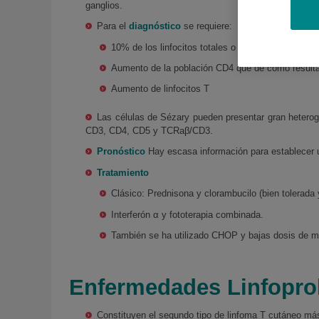
ganglios.
Para el
diagnóstico
se requiere:
10% de los linfocitos totales o una cifra absolut
Aumento de la población CD4 que de cómo result
Aumento de linfocitos T
Las células de Sézary pueden presentar gran heteroge
CD3, CD4, CD5 y TCRaβ/CD3.
Pronóstico
Hay escasa información para establecer u
Tratamiento
Clásico: Prednisona y clorambucilo (bien tolerada
Interferón α y fototerapia combinada.
También se ha utilizado CHOP y bajas dosis de me
Enfermedades Linfoprol
Constituyen el segundo tipo de linfoma T cutáneo m