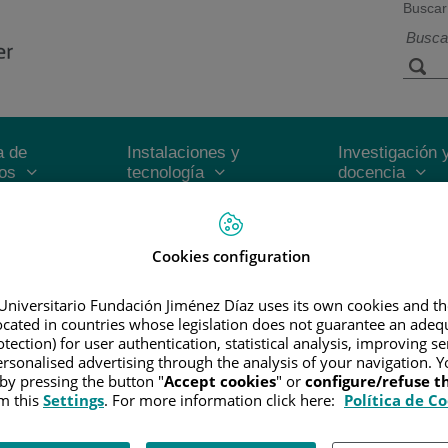
Buscar
a de
Instalaciones y
Investigación 
ios
tecnología
docencia
R
/
INFORMACIÓN Y SOPORTE AL PACIENTE
/
TIPOS DE CÁN
Cookies configuration
AS DE CÉLULAS T
/
LINFOMA DE CÉLULAS T
/
TIPOS DE LIN
Universitario Fundación Jiménez Díaz uses its own cookies and th
located in countries whose legislation does not guarantee an adequ
tection) for user authentication, statistical analysis, improving s
Síndrome de Sézary
rsonalised advertising through the analysis of your navigation. Y
 by pressing the button "
Accept cookies
" or
configure/refuse 
m this
Settings
. For more information click here:
Política de C
neos
a y tonalidad roja intensa), linfadenopatías y presencia de clonalidad en Lin