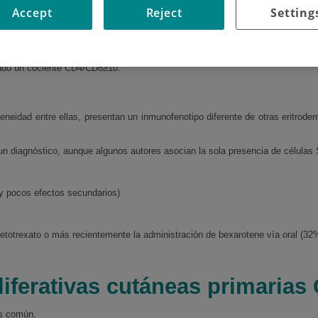
Accept
Reject
Setting
a mínima de 1000/mm3 de células Sézary.
ado un cociente CD4/CD8≥10.
neidad entre ellas, presentan un inmunofenotipo diferente de otras eritrod
n diagnóstico, aunque algunos autores asocian la sola presencia de células 
 y pocos efectos secundarios)
totrexato o más recientemente la administración de bexarotene vía oral (32
iferativas cutáneas primarias
ás común.