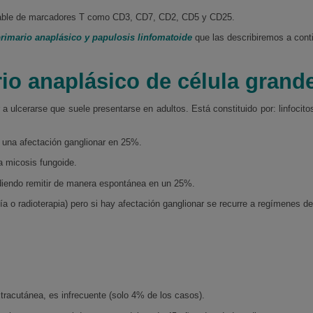
iable de marcadores T como CD3, CD7, CD2, CD5 y CD25.
rimario anaplásico y papulosis linfomatoide
que las describiremos a cont
io anaplásico de célula gran
 a ulcerarse que suele presentarse en adultos. Está constituido por: linfocit
 una afectación ganglionar en 25%.
a micosis fungoide.
diendo remitir de manera espontánea en un 25%.
ía o radioterapia) pero si hay afectación ganglionar se recurre a regímenes d
tracutánea, es infrecuente (solo 4% de los casos).