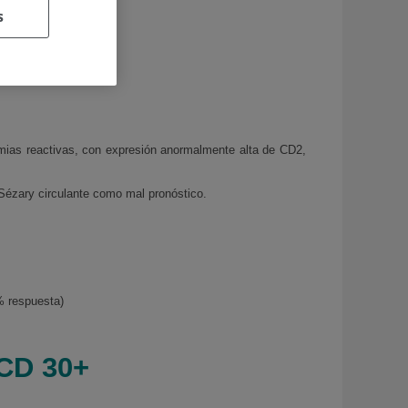
s
ermias reactivas, con expresión anormalmente alta de CD2,
Sézary circulante como mal pronóstico.
% respuesta)
 CD 30+