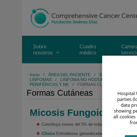
Saltar al contenido
Saltar
al
contenido
Sobre
Cuadro
Carter
nosotros
médico
servic
Inicio
/
ÁREA DEL PACIENTE
/
SOBRE EL CÁNCE
LINFOMAS
/
LINFOMA NO HODGKIN
/
NEOPLASI
PERIFÉRICAS Y NK
/
FORMAS CUTÁNEAS
Formas Cutáneas
Hospital 
parties (
data pro
Micosis Fungoide y el 
showing pe
all cookies
fro
Constituye menos del 5% de todos los linfomas cutá
Clínica
Eritrodermia generalizada (instauración rápid