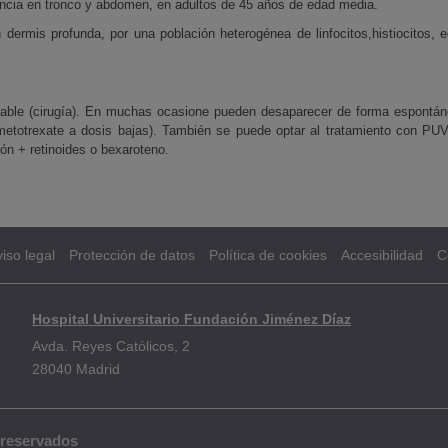
rencia en tronco y abdomen, en adultos de 45 años de edad media.
 en dermis profunda, por una población heterogénea de linfocitos,histiocitos
ecable (cirugía). En muchas ocasione pueden desaparecer de forma espontáne
 (metotrexate a dosis bajas). También se puede optar al tratamiento con PUV
rón + retinoides o bexaroteno.
iso legal
Protección de datos
Política de cookies
Accesibilidad
C
Hospital Universitario Fundación Jiménez Díaz
Avda. Reyes Católicos, 2
28040 Madrid
 reservados