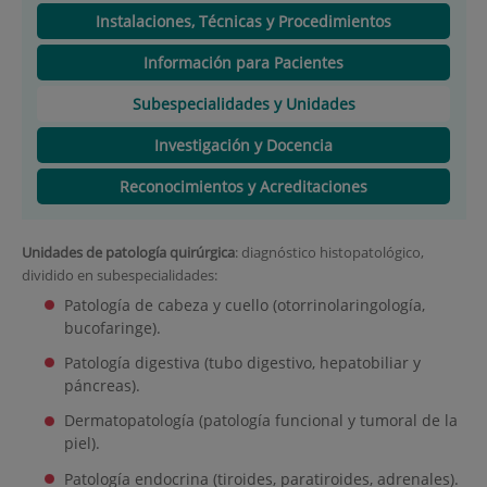
Instalaciones, Técnicas y Procedimientos
Información para Pacientes
Subespecialidades y Unidades
Investigación y Docencia
Reconocimientos y Acreditaciones
Unidades de patología quirúrgica
: diagnóstico histopatológico,
dividido en subespecialidades:
Patología de cabeza y cuello (otorrinolaringología,
bucofaringe).
Patología digestiva (tubo digestivo, hepatobiliar y
páncreas).
Dermatopatología (patología funcional y tumoral de la
piel).
Patología endocrina (tiroides, paratiroides, adrenales).