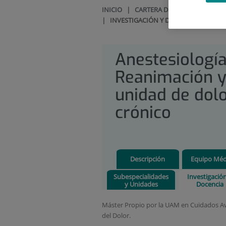
INICIO
|
CARTERA DE SERVICIOS
|
AN
|
INVESTIGACIÓN Y DOCENCIA
Anestesiologí
Reanimación 
unidad de dol
crónico
Descripción
Equipo Méd
Subespecialidades
Investigació
y Unidades
Docencia
Máster Propio por la UAM en Cuidados Av
del Dolor.