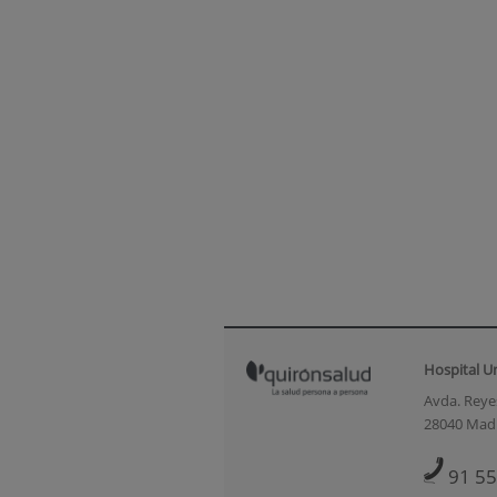
Hospital U
Avda. Reyes
28040 Mad
91 55