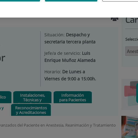
ESTESIOLOGÍA REANIMACIÓN Y UNIDAD DE DOLOR CRÓNICO
Car
a
Situación:
Despacho y
Selecc
secretaria tercera planta
y
Jefe/a de servicio:
Luis
or
Enrique Muñoz Alameda
Horario:
De Lunes a
Viernes de 9:00 a 15:00h.
Instalaciones,
Información
ico
Técnicas y
para Pacientes
Procedimientos
n y
Reconocimientos
y Acreditaciones
anzados del Paciente en Anestesia, Reanimación y Tratamiento