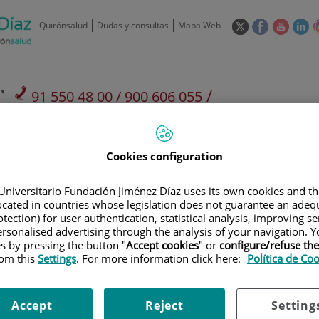
Este
Este
Este
Es
Quirónsalud
Dudas y consultas
Mapa Web
enlace
enlace
enlace
en
se
se
se
se
abrirá
abrirá
abrirá
ab
en
en
en
e
/
91 550 48 00 / 900 606 055
una
una
una
u
ventana
ventana
ventan
ve
Privados: 91 090 05 16
Aseguradoras y
Nuestro
nueva.
nueva.
nueva.
nu
Actividades
mutuas
centro
Cookies configuration
Universitario Fundación Jiménez Díaz uses its own cookies and th
located in countries whose legislation does not guarantee an adequ
tection) for user authentication, statistical analysis, improving s
rsonalised advertising through the analysis of your navigation. Y
Investigación
D
es by pressing the button "
Accept cookies
" or
configure/refuse th
rom this
Settings
. For more information click here:
Política de Co
900 301 013
Teléfono de atención al usuario
Accept
Reject
Setting