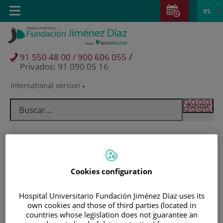
Saltar al contenido
Saltar
E
Idiom
Toggle
es
al
navigation
activo
contenido
/
91 550 48 00 / 900 606 055
Privados: 91 090 05 16
International version
Selector
de
idioma
Cookies configuration
Hospital Universitario Fundación Jiménez Díaz uses its
own cookies and those of third parties (located in
Pacientes y visitantes
countries whose legislation does not guarantee an