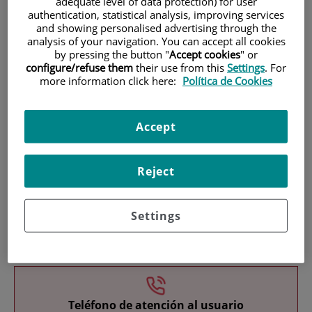
adequate level of data protection) for user
authentication, statistical analysis, improving services
and showing personalised advertising through the
analysis of your navigation. You can accept all cookies
by pressing the button "
Accept cookies
" or
configure/refuse them
their use from this
Settings
. For
more information click here:
Política de Cookies
Investigación
Accept
Reject
Settings
Docencia
Teléfono de atención al usuario