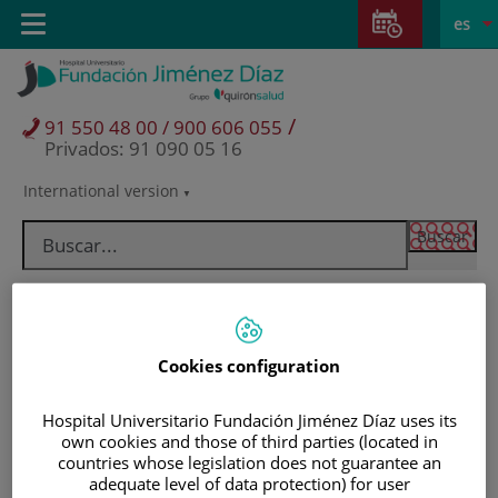
Saltar al contenido
Saltar
E
Idiom
Toggle
es
al
navigation
activo
contenido
/
91 550 48 00 / 900 606 055
Privados: 91 090 05 16
International version
Selector
de
idioma
Cookies configuration
Hospital Universitario Fundación Jiménez Díaz uses its
own cookies and those of third parties (located in
countries whose legislation does not guarantee an
Pacientes y visitantes
adequate level of data protection) for user