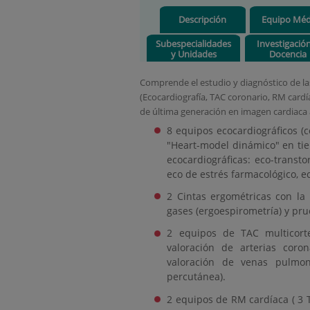
Descripción
Equipo Méd
Subespecialidades
Investigació
y Unidades
Docencia
Comprende el estudio y diagnóstico de la
(Ecocardiografía, TAC coronario, RM card
de última generación en imagen cardiaca
8 equipos ecocardiográficos (
"Heart-model dinámico" en tie
ecocardiográficas: eco-transto
eco de estrés farmacológico, e
2 Cintas ergométricas con la
gases (ergoespirometría) y pru
2 equipos de TAC multicorte
valoración de arterias coron
valoración de venas pulmona
percutánea).
2 equipos de RM cardíaca ( 3 T