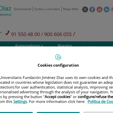
Este
Este
Este
Es
Quirónsalud
Dudas y consultas
Mapa Web
enlace
enlace
enlace
en
se
se
se
se
abrirá
abrirá
abrirá
ab
en
en
en
e
/
91 550 48 00 / 900 606 055
una
una
una
u
ventana
ventana
ventan
ve
Privados: 91 090 05 16
Aseguradoras y
Nuestro
nueva.
nueva.
nueva.
nu
Actividades
mutuas
centro
Cookies configuration
Universitario Fundación Jiménez Díaz uses its own cookies and th
located in countries whose legislation does not guarantee an adequ
Investigación
D
tection) for user authentication, statistical analysis, improving s
rsonalised advertising through the analysis of your navigation. Y
es by pressing the button "
Accept cookies
" or
configure/refuse th
rom this
Settings
. For more information click here:
Política de Co
900 301 013
Teléfono de atención al usuario