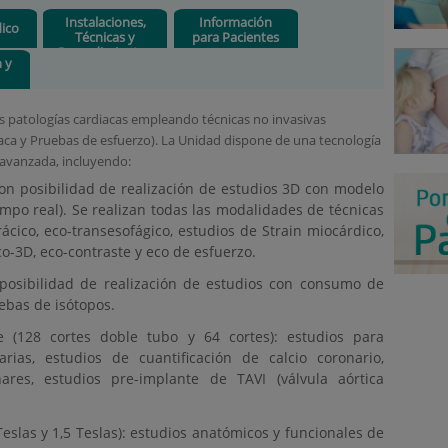
Instalaciones,
Información
ico
Técnicas y
para Pacientes
Procedimientos
n y
s patologías cardiacas empleando técnicas no invasivas
íaca y Pruebas de esfuerzo). La Unidad dispone de una tecnología
 avanzada, incluyendo:
con posibilidad de realización de estudios 3D con modelo
mpo real). Se realizan todas las modalidades de técnicas
rácico, eco-transesofágico, estudios de Strain miocárdico,
co-3D, eco-contraste y eco de esfuerzo.
 posibilidad de realización de estudios con consumo de
ebas de isótopos.
 (128 cortes doble tubo y 64 cortes): estudios para
arias, estudios de cuantificación de calcio coronario,
res, estudios pre-implante de TAVI (válvula aórtica
eslas y 1,5 Teslas): estudios anatómicos y funcionales de