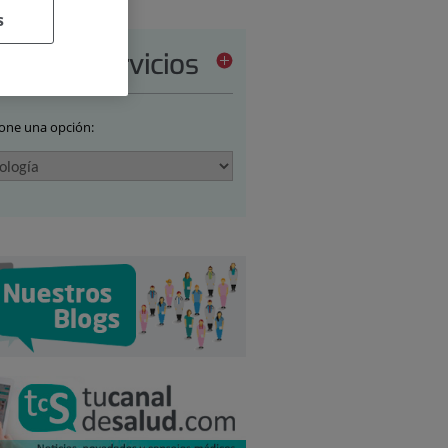
s
tera de servicios
ione una opción: