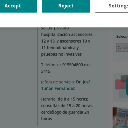
Accept
Reject
Setting
RDIOLOGÍA
|
DIAGNÓSTICOS
Car
Situación:
Planta 3 edificio
sector privado,
hospitalización ascensores
Selecc
12 y 13, y ascensores 10 y
11 hemodinámica y
pruebas no invasivas
Teléfono:
: 915504800 ext.
3415
Jefe/a de servicio:
Dr.
José
Tuñón Fernández
Horario:
de 8 a 15 horas;
consultas de 15 a 20 horas;
cardiólogo de guardia 24
horas