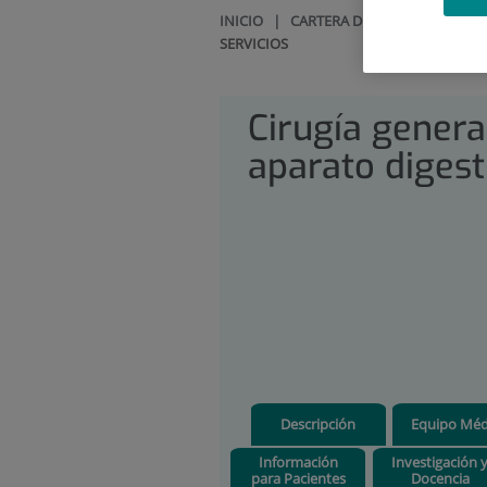
INICIO
|
CARTERA DE SERVICIOS
|
CI
SERVICIOS
Cirugía genera
aparato digest
Descripción
Equipo Méd
Información
Investigación 
para Pacientes
Docencia