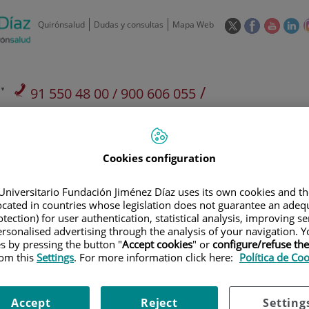
Este
Este
Este
Es
Quirónsalud
Dudas y consultas
Mapa Web
enlace
enlace
enlace
en
se
se
se
se
abrirá
abrirá
abrirá
ab
en
en
en
e
/
91 550 48 00 / 900 606 055
una
una
una
u
ventana
ventana
ventan
ve
Privados: 91 090 05 16
Aseguradoras y
Nuestro
nueva.
nueva.
nueva.
nu
Actividades
mutuas
centro
Cookies configuration
Universitario Fundación Jiménez Díaz uses its own cookies and th
located in countries whose legislation does not guarantee an adequ
tection) for user authentication, statistical analysis, improving s
Investigación
D
rsonalised advertising through the analysis of your navigation. Y
es by pressing the button "
Accept cookies
" or
configure/refuse th
rom this
Settings
. For more information click here:
Política de Co
900 301 013
Teléfono de atención al usuario
Accept
Reject
Setting