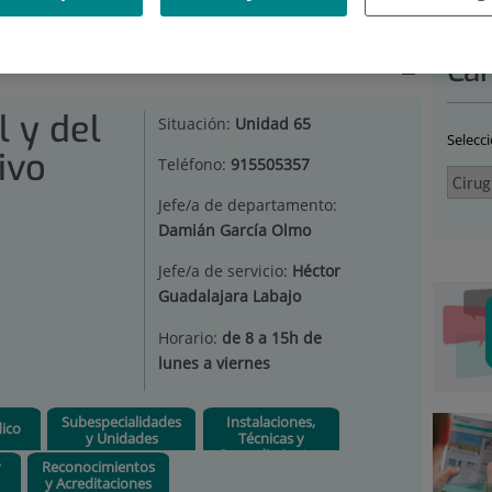
RUGÍA GENERAL Y DEL APARATO DIGESTIVO
|
CARTERA DE
Car
l y del
Situación:
Unidad 65
Selecc
ivo
Teléfono:
915505357
Jefe/a de departamento:
Damián García Olmo
Jefe/a de servicio:
Héctor
Guadalajara Labajo
Horario:
de 8 a 15h de
lunes a viernes
Subespecialidades
Instalaciones,
ico
y Unidades
Técnicas y
Procedimientos
y
Reconocimientos
y Acreditaciones