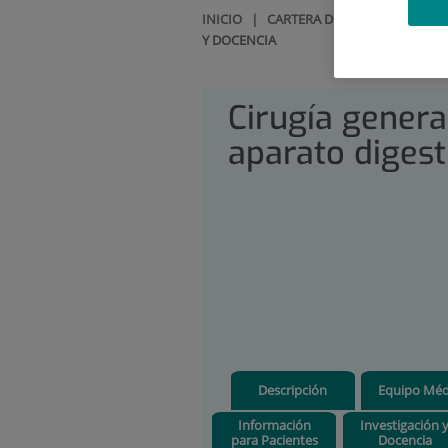
INICIO
|
CARTERA DE SERVICIOS
|
CI
Y DOCENCIA
Cirugía genera
aparato digest
Descripción
Equipo Méd
Información
Investigación 
para Pacientes
Docencia