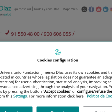
Este
Este
Este
Es
Quirónsalud
Dudas y consultas
Mapa Web
enlace
enlace
enlace
en
se
se
se
se
abrirá
abrirá
abrirá
ab
en
en
en
e
/
91 550 48 00 / 900 606 055
una
una
una
u
ventana
ventana
ventan
ve
Privados: 91 090 05 16
Aseguradoras y
Nuestro
nueva.
nueva.
nueva.
nu
Actividades
mutuas
centro
Cookies configuration
Universitario Fundación Jiménez Díaz uses its own cookies and th
located in countries whose legislation does not guarantee an adequ
tection) for user authentication, statistical analysis, improving s
Investigación
D
rsonalised advertising through the analysis of your navigation. Y
es by pressing the button "
Accept cookies
" or
configure/refuse th
rom this
Settings
. For more information click here:
Política de Co
900 301 013
Teléfono de atención al usuario