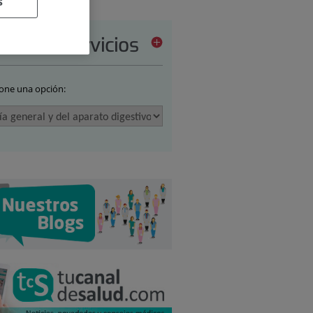
s
tera de servicios
ione una opción: