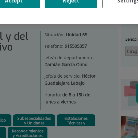
Accept
Reject
Setting
RUGÍA GENERAL Y DEL APARATO DIGESTIVO
|
INVESTIGACIÓN
Car
l y del
Situación:
Unidad 65
Selecc
ivo
Teléfono:
915505357
Jefe/a de departamento:
Damián García Olmo
Jefe/a de servicio:
Héctor
Guadalajara Labajo
Horario:
de 8 a 15h de
lunes a viernes
Subespecialidades
Instalaciones,
ico
y Unidades
Técnicas y
Procedimientos
y
Reconocimientos
y Acreditaciones