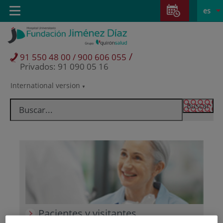
Saltar al contenido
Saltar
E
Idiom
Toggle
es
al
navigation
activo
contenido
/
91 550 48 00 / 900 606 055
Privados: 91 090 05 16
International version
Selector
de
idioma
Pacientes y visitantes