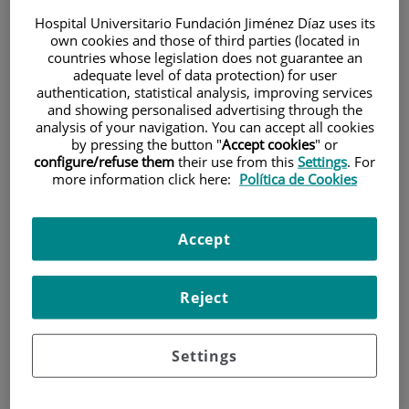
Hospital Universitario Fundación Jiménez Díaz uses its
own cookies and those of third parties (located in
countries whose legislation does not guarantee an
adequate level of data protection) for user
authentication, statistical analysis, improving services
and showing personalised advertising through the
analysis of your navigation. You can accept all cookies
Investigación
by pressing the button "
Accept cookies
" or
configure/refuse them
their use from this
Settings
. For
more information click here:
Política de Cookies
Accept
Reject
Docencia
Settings
Teléfono de atención al usuario