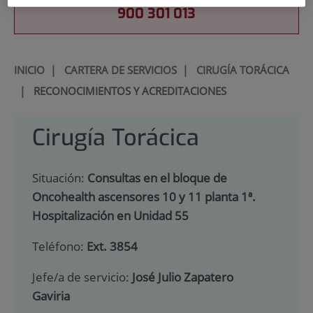
900 301 013
INICIO
|
CARTERA DE SERVICIOS
|
CIRUGÍA TORÁCICA
|
RECONOCIMIENTOS Y ACREDITACIONES
Cirugía Torácica
Situación:
Consultas en el bloque de
Oncohealth ascensores 10 y 11 planta 1ª.
Hospitalización en Unidad 55
Teléfono:
Ext. 3854
Jefe/a de servicio:
José Julio Zapatero
Gaviria