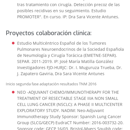
tras tratamiento con cirugía. Detección precoz de las
posibles recidivas en su seguimiento. Estudio
PROMOTER". En curso. IP: Dra Sara Vicente Antunes.
Proyectos colaboración clínica:
Estudio Multicéntrico Español de los Tumores
Pulmonares Neuroendocrinos de la Sociedad Española
de Neumología y Cirugía Torácica (EMETNE-SEPAR).
SEPAR. 2011-2019. IP: José María Matilla González
Investigadores FJD-HURJC: Dr. I. Muguruza Trueba, Dr.
J. Zapatero Gaviria, Dra Sara Vicente Antunes
Inicio segunda fase adaptación resultados TNM 2016
NEO -ADJUVANT CHEMO/IMMUNOTHERAPY FOR THE
TREATMENT OF RESECTABLE STAGE IIIA NON SMALL
CELL LUNG CANCER (NSCLC): A PHASE II MULTICENTER
EXPLORATORY STUDY. NADIM: Neo-Adjuvant
Immunotherapy Study Sponsor: Spanish Lung Cancer
Group (SLCG/GECP) EudraCT Number: 2016-003732-20.
Sponsor code: GECP 16/03. Bristol-Myers Squibb code: