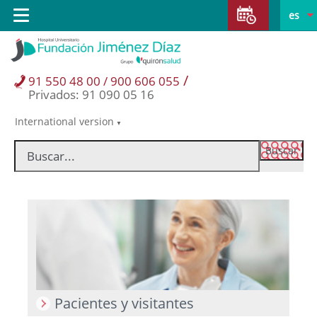
Saltar al contenido
Saltar
E
Idiom
Toggle
es
al
navigation
activo
contenido
/
91 550 48 00 / 900 606 055
Privados: 91 090 05 16
International version
Selector
de
idioma
Pacientes y visitantes