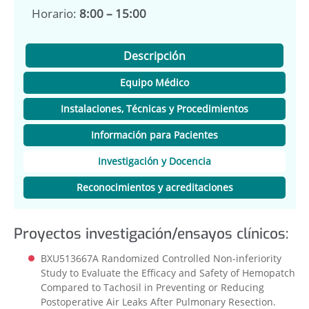
Horario:
8:00 – 15:00
Descripción
Equipo Médico
Instalaciones, Técnicas y Procedimientos
Información para Pacientes
Investigación y Docencia
Reconocimientos y acreditaciones
Proyectos investigación/ensayos clínicos:
BXU513667A Randomized Controlled Non-inferiority
Study to Evaluate the Efficacy and Safety of Hemopatch
Compared to Tachosil in Preventing or Reducing
Postoperative Air Leaks After Pulmonary Resection.