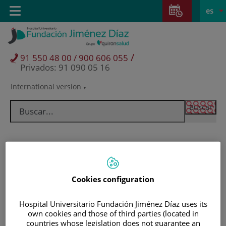
Saltar al contenido
Saltar
E
Idiom
Toggle
es
al
navigation
activo
contenido
/
91 550 48 00 / 900 606 055
Privados: 91 090 05 16
International version
Selector
de
idioma
Cookies configuration
Hospital Universitario Fundación Jiménez Díaz uses its
own cookies and those of third parties (located in
Pacientes y visitantes
countries whose legislation does not guarantee an