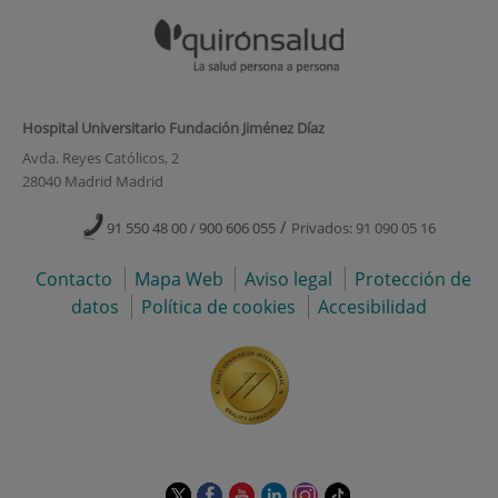
Hospital Universitario Fundación Jiménez Díaz
Avda. Reyes Católicos, 2
28040 Madrid Madrid
/
91 550 48 00 / 900 606 055
Privados: 91 090 05 16
Contacto
Mapa Web
Aviso legal
Protección de
datos
Política de cookies
Accesibilidad
Este
Este
Este
Este
Este
Enlace