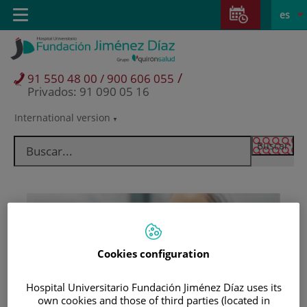
Saltar al contenido
Saltar
E
Idiom
Toggle
es
al
navigation
activo
contenido
/
91 550 48 00 / 900 606 055
Privados: 91 090 05 16
International version
Selector
de
idioma
Cookies configuration
Hospital Universitario Fundación Jiménez Díaz uses its
Pacientes y visitantes
own cookies and those of third parties (located in