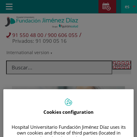
Saltar al contenido
Saltar
E
Idiom
Toggle
es
al
navigation
activo
contenido
/
91 550 48 00 / 900 606 055
Privados: 91 090 05 16
International version
Selector
de
idioma
Cookies configuration
Hospital Universitario Fundación Jiménez Díaz uses its
Pacientes y visitantes
own cookies and those of third parties (located in