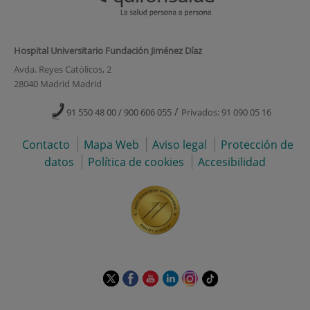
Hospital Universitario Fundación Jiménez Díaz
Avda. Reyes Católicos, 2
28040 Madrid Madrid
/
91 550 48 00 / 900 606 055
Privados: 91 090 05 16
Contacto
Mapa Web
Aviso legal
Protección de
datos
Política de cookies
Accesibilidad
Este
Este
Este
Este
Este
Enlace
enlace
enlace
enlace
enlace
enlace
a
se
se
se
se
se
una