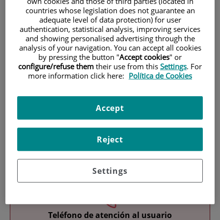
own cookies and those of third parties (located in
countries whose legislation does not guarantee an
adequate level of data protection) for user
authentication, statistical analysis, improving services
and showing personalised advertising through the
analysis of your navigation. You can accept all cookies
by pressing the button "
Accept cookies
" or
configure/refuse them
their use from this
Settings
. For
more information click here:
Política de Cookies
Investigación
Accept
Reject
Docencia
Settings
Teléfono de atención al usuario