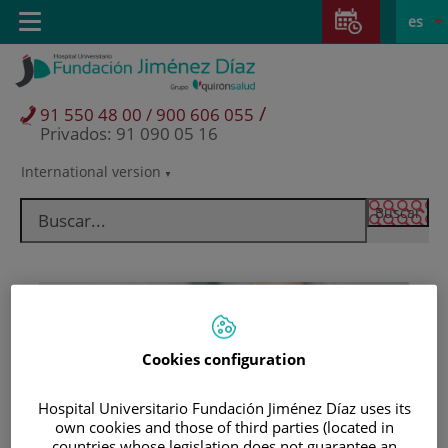
Saltar al contenido
Saltar
E
Idiom
Toggle
es
al
navigation
activo
contenido
/
91 550 48 00 / 900 606 055
Privados: 91 090 05 16
International version
Selector
de
idioma
Cookies configuration
Hospital Universitario Fundación Jiménez Díaz uses its
Pacientes y visitantes
own cookies and those of third parties (located in
countries whose legislation does not guarantee an