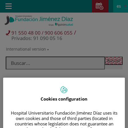
Saltar al contenido
Saltar
E
Idiom
Toggle
es
al
navigation
activo
contenido
/
91 550 48 00 / 900 606 055
Privados: 91 090 05 16
International version
Selector
de
idioma
Cookies configuration
Hospital Universitario Fundación Jiménez Díaz uses its
own cookies and those of third parties (located in
Pacientes y visitantes
countries whose legislation does not guarantee an