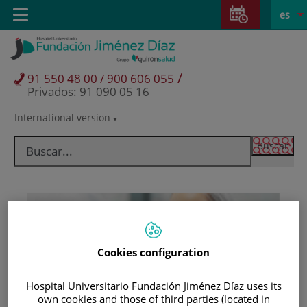
Saltar al contenido
Saltar
E
Idiom
Toggle
es
al
navigation
activo
contenido
/
91 550 48 00 / 900 606 055
Privados: 91 090 05 16
International version
Selector
de
idioma
Cookies configuration
Hospital Universitario Fundación Jiménez Díaz uses its
Pacientes y visitantes
own cookies and those of third parties (located in