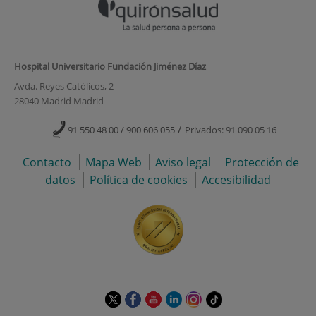
Hospital Universitario Fundación Jiménez Díaz
Avda. Reyes Católicos, 2
28040 Madrid Madrid
/
91 550 48 00 / 900 606 055
Privados: 91 090 05 16
Contacto
Mapa Web
Aviso legal
Protección de
datos
Política de cookies
Accesibilidad
Este
Este
Este
Este
Este
Enlace
enlace
enlace
enlace
enlace
enlace
a