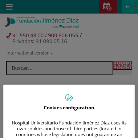
Saltar al contenido
Saltar
E
Idiom
Toggle
es
al
navigation
activo
contenido
/
91 550 48 00 / 900 606 055
Privados: 91 090 05 16
International version
Selector
de
idioma
Cookies configuration
Hospital Universitario Fundación Jiménez Díaz uses its
own cookies and those of third parties (located in
Pacientes y visitantes
countries whose legislation does not guarantee an