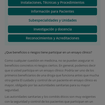
Instalaciones, Técnicas y Procedimientos
Información para Pacientes
Subespecialidades y Unidades
Investigación y docencia
Reconocimientos y Acreditaciones
¿Que beneficios o riesgos tiene participar en un ensayo clínico?
Como cualquier cuestión en medicina, no se pueden asegurar ni
beneficios concretos ni riesgos ciertos. En general, podemos decir
que si usted participa en un ensayo clínico: Podría ser uno de los
primeros beneficiarios de una droga que funciona antes que mucha
otra gente El cuidado y control de un paciente en ensayo clínico es
mayor, obligado por las autoridades sanitarias para su mayor
seguridad.
Las autoridades sanitarias y los comités éticos son muy exigentes
con la seguridad y control de los pacientes que participan en un