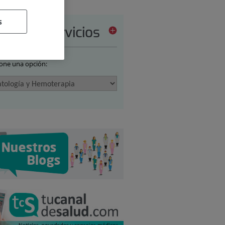
s
tera de servicios
ione una opción: