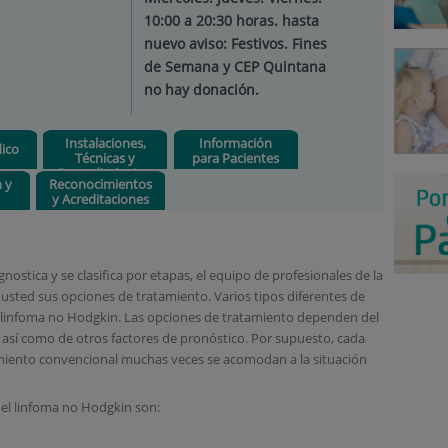
10:00 a 20:30 horas. hasta
nuevo aviso: Festivos. Fines
de Semana y CEP Quintana
no hay donación.
Instalaciones,
Información
ico
Técnicas y
para Pacientes
Procedimientos
n y
Reconocimientos
y Acreditaciones
ostica y se clasifica por etapas, el equipo de profesionales de la
 usted sus opciones de tratamiento. Varios tipos diferentes de
 linfoma no Hodgkin. Las opciones de tratamiento dependen del
, así como de otros factores de pronóstico. Por supuesto, cada
amiento convencional muchas veces se acomodan a la situación
 el linfoma no Hodgkin son: