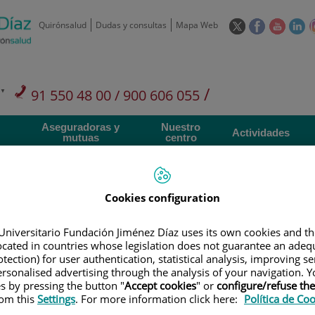
Este
Este
Este
Es
Quirónsalud
Dudas y consultas
Mapa Web
enlace
enlace
enlace
en
se
se
se
se
abrirá
abrirá
abrirá
ab
en
en
en
e
/
91 550 48 00 / 900 606 055
una
una
una
u
ventana
ventana
ventan
ve
Privados: 91 090 05 16
Aseguradoras y
Nuestro
nueva.
nueva.
nueva.
nu
Actividades
mutuas
centro
Cookies configuration
Universitario Fundación Jiménez Díaz uses its own cookies and th
Investigación
D
located in countries whose legislation does not guarantee an adequ
tection) for user authentication, statistical analysis, improving s
rsonalised advertising through the analysis of your navigation. Y
900 301 013
es by pressing the button "
Accept cookies
" or
configure/refuse th
Teléfono de atención al usuario
rom this
Settings
. For more information click here:
Política de Co