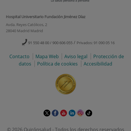
Hospital Universitario Fundación Jiménez Díaz
Avda. Reyes Católicos, 2
28040 Madrid Madrid
/
91 550 48 00 / 900 606 055
Privados: 91 090 05 16
Contacto
Mapa Web
Aviso legal
Protección de
datos
Política de cookies
Accesibilidad
Este
Este
Este
Este
Este
Enlace
enlace
enlace
enlace
enlace
enlace
a
se
se
se
se
se
una
© 2026 Quirónsalud - Todos los derechos reservados
abrirá
abrirá
abrirá
abrirá
abrirá
aplicación