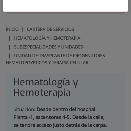
900 301 013
INICIO
|
CARTERA DE SERVICIOS
|
HEMATOLOGÍA Y HEMOTERAPIA
|
SUBESPECIALIDADES Y UNIDADES
|
UNIDAD DE TRASPLANTE DE PROGENITORES
HEMATOPOYÉTICOS Y TERAPIA CELULAR
Hematología y
Hemoterapia
Situación:
Desde dentro del hospital
Planta -1, ascensores 4-5. Desde la calle,
se tendrá acceso justo detrás de la carpa.