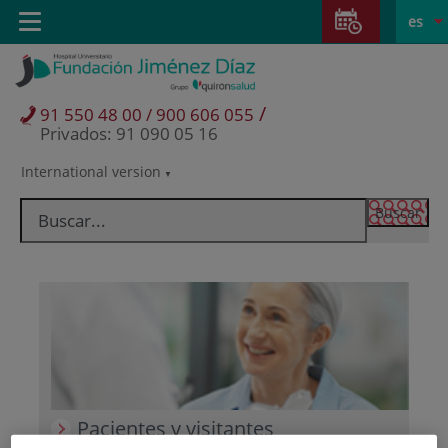
Saltar al contenido
Saltar
E
Idiom
Toggle
es
al
navigation
activo
contenido
/
91 550 48 00 / 900 606 055
Privados: 91 090 05 16
International version
Selector
de
idioma
Pacientes y visitantes