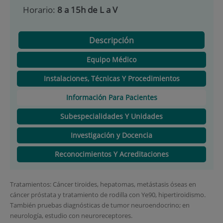
Horario:
8 a 15h de L a V
Descripción
Equipo Médico
Instalaciones, Técnicas Y Procedimientos
Información Para Pacientes
Subespecialidades Y Unidades
Investigación y Docencia
Reconocimientos Y Acreditaciones
Tratamientos: Cáncer tiroides, hepatomas, metástasis óseas en
cáncer próstata y tratamiento de rodilla con Ye90, hipertiroidismo.
También pruebas diagnósticas de tumor neuroendocrino; en
neurología, estudio con neuroreceptores.