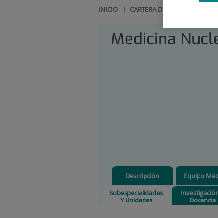
INICIO
|
CARTERA DE SERVICIOS
|
ME
Medicina Nucl
Descripción
Equipo Méd
Subespecialidades
Investigació
Y Unidades
Docencia