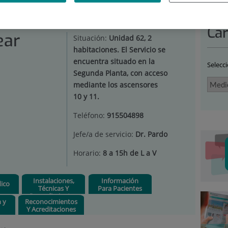
DICINA NUCLEAR
|
SUBESPECIALIDADES Y UNIDADES
Car
ear
Situación:
Unidad 62, 2
habitaciones. El Servicio se
encuentra situado en la
Selecc
Segunda Planta, con acceso
mediante los ascensores
10 y 11.
Teléfono:
915504898
Jefe/a de servicio:
Dr. Pardo
Horario:
8 a 15h de L a V
Instalaciones,
Información
ico
Técnicas Y
Para Pacientes
Procedimientos
n y
Reconocimientos
Y Acreditaciones