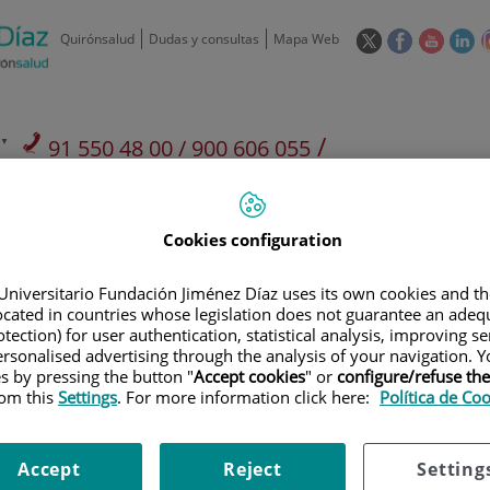
Este
Este
Este
Es
Quirónsalud
Dudas y consultas
Mapa Web
enlace
enlace
enlace
en
se
se
se
se
abrirá
abrirá
abrirá
ab
en
en
en
e
/
91 550 48 00 / 900 606 055
una
una
una
u
ventana
ventana
ventan
ve
Privados: 91 090 05 16
Aseguradoras y
Nuestro
nueva.
nueva.
nueva.
nu
Actividades
mutuas
centro
Cookies configuration
Universitario Fundación Jiménez Díaz uses its own cookies and th
located in countries whose legislation does not guarantee an adequ
tection) for user authentication, statistical analysis, improving s
rsonalised advertising through the analysis of your navigation. Y
Investigación
D
es by pressing the button "
Accept cookies
" or
configure/refuse th
rom this
Settings
. For more information click here:
Política de Co
900 301 013
Teléfono de atención al usuario
Accept
Reject
Setting