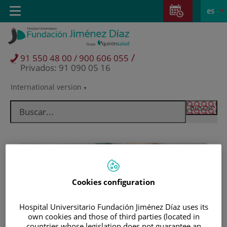
Saltar al contenido
Saltar
E
Idiom
Toggle
es
al
navigation
activo
contenido
/
91 550 48 00 / 900 606 055
Privados: 91 090 05 16
International version
Selector
de
idioma
Cookies configuration
Hospital Universitario Fundación Jiménez Díaz uses its
Pacientes y visitantes
own cookies and those of third parties (located in
countries whose legislation does not guarantee an