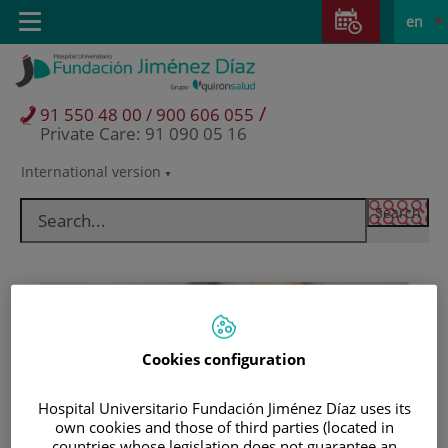
Jump to content
Jump
L
Active
Toggle
en
to
navigation
langu
content
/
91 550 48 00 / 900 606 055
Private Care: 91 090 05 16
International version
Language
selector
Cookies configuration
Hospital Universitario Fundación Jiménez Díaz uses its
Patients and visitors
own cookies and those of third parties (located in
countries whose legislation does not guarantee an