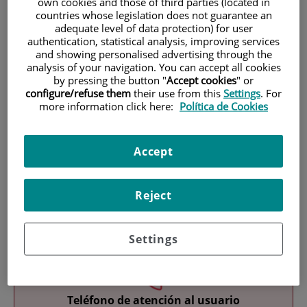
own cookies and those of third parties (located in
countries whose legislation does not guarantee an
adequate level of data protection) for user
authentication, statistical analysis, improving services
and showing personalised advertising through the
analysis of your navigation. You can accept all cookies
by pressing the button "
Accept cookies
" or
configure/refuse them
their use from this
Settings
. For
Investigación
more information click here:
Política de Cookies
Accept
Reject
Docencia
Settings
Teléfono de atención al usuario