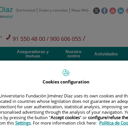
Este
Este
Este
Es
Quirónsalud
Dudas y consultas
Mapa Web
enlace
enlace
enlace
en
se
se
se
se
abrirá
abrirá
abrirá
ab
en
en
en
e
/
91 550 48 00 / 900 606 055
una
una
una
u
ventana
ventana
ventan
ve
Privados: 91 090 05 16
Aseguradoras y
Nuestro
nueva.
nueva.
nueva.
nu
Actividades
mutuas
centro
Cookies configuration
Investigación
D
Universitario Fundación Jiménez Díaz uses its own cookies and th
located in countries whose legislation does not guarantee an adequ
tection) for user authentication, statistical analysis, improving s
rsonalised advertising through the analysis of your navigation. Y
900 301 013
Teléfono de atención al usuario
es by pressing the button "
Accept cookies
" or
configure/refuse th
rom this
Settings
. For more information click here:
Política de Co