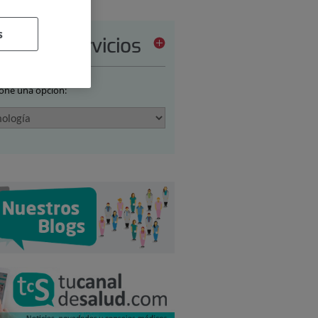
s
tera de servicios
ione una opción: