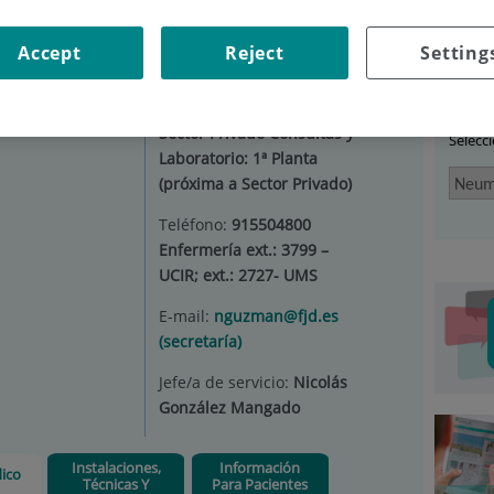
EUMOLOGÍA
|
EQUIPO MÉDICO
Accept
Reject
Setting
Car
Situación:
Hospitalización:
Unidad 67 planta 7ª Edificio
Sector Privado Consultas y
Selecc
Laboratorio: 1ª Planta
(próxima a Sector Privado)
Teléfono:
915504800
Enfermería ext.: 3799 –
UCIR; ext.: 2727- UMS
E-mail:
nguzman@fjd.es
(secretaría)
Jefe/a de servicio:
Nicolás
González Mangado
Instalaciones,
Información
ico
Técnicas Y
Para Pacientes