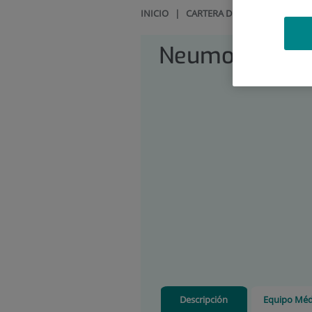
INICIO
|
CARTERA DE SERVICIOS
|
N
Neumología
Descripción
Equipo Méd