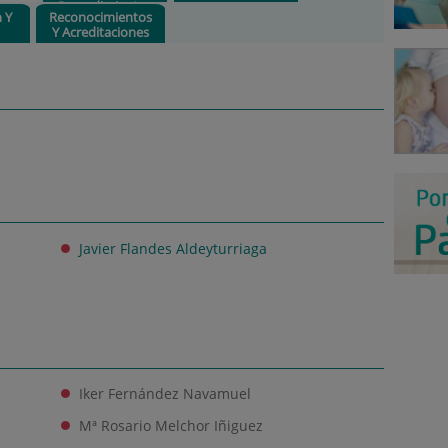
Procedimientos
n Y
Reconocimientos
Y Acreditaciones
Javier Flandes Aldeyturriaga
Iker Fernández Navamuel
Mª Rosario Melchor Iñiguez