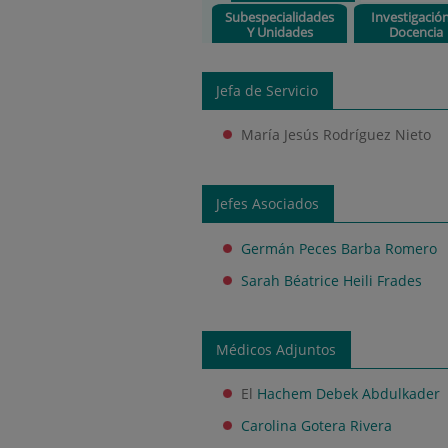
Subespecialidades
Investigació
Y Unidades
Docencia
Jefa de Servicio
María Jesús Rodríguez Nieto
Jefes Asociados
Germán Peces Barba Romero
Sarah Béatrice Heili Frades
Médicos Adjuntos
El
Hachem Debek Abdulkader
Carolina Gotera Rivera