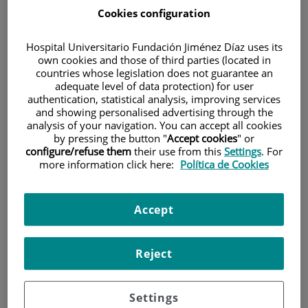
Cookies configuration
Hospital Universitario Fundación Jiménez Díaz uses its
own cookies and those of third parties (located in
countries whose legislation does not guarantee an
adequate level of data protection) for user
authentication, statistical analysis, improving services
Investigación
and showing personalised advertising through the
analysis of your navigation. You can accept all cookies
by pressing the button "
Accept cookies
" or
configure/refuse them
their use from this
Settings
. For
more information click here:
Política de Cookies
Accept
Docencia
Reject
Settings
Teléfono de atención al usuario