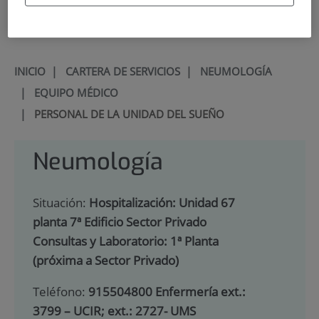
900 301 013
INICIO
|
CARTERA DE SERVICIOS
|
NEUMOLOGÍA
|
EQUIPO MÉDICO
|
PERSONAL DE LA UNIDAD DEL SUEÑO
Neumología
Situación:
Hospitalización: Unidad 67
planta 7ª Edificio Sector Privado
Consultas y Laboratorio: 1ª Planta
(próxima a Sector Privado)
Teléfono:
915504800 Enfermería ext.:
3799 – UCIR; ext.: 2727- UMS