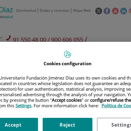
Este
Este
Este
Es
Quirónsalud
Dudas y consultas
Mapa Web
enlace
enlace
enlace
en
se
se
se
se
abrirá
abrirá
abrirá
ab
en
en
en
e
/
91 550 48 00 / 900 606 055
una
una
una
u
ventana
ventana
ventan
ve
Privados: 91 090 05 16
Aseguradoras y
Nuestro
nueva.
nueva.
nueva.
nu
Actividades
mutuas
centro
Cookies configuration
Universitario Fundación Jiménez Díaz uses its own cookies and th
located in countries whose legislation does not guarantee an adequ
tection) for user authentication, statistical analysis, improving s
rsonalised advertising through the analysis of your navigation. Y
Investigación
D
es by pressing the button "
Accept cookies
" or
configure/refuse th
rom this
Settings
. For more information click here:
Política de Co
900 301 013
Teléfono de atención al usuario
Accept
Reject
Setting