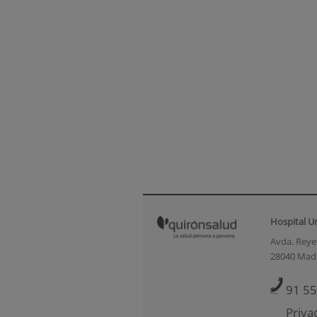
Hospital U
Avda. Reyes
28040 Mad
91 55
Priva