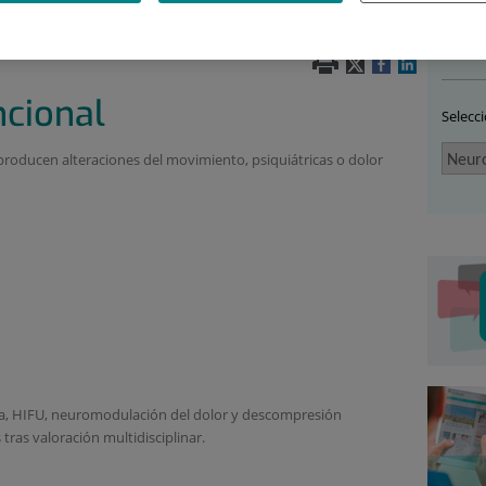
UROCIRUGÍA
|
INFORMACIÓN PARA PACIENTES
|
Car
ncional
Selecc
producen alteraciones del movimiento, psiquiátricas o dolor
da, HIFU, neuromodulación del dolor y descompresión
tras valoración multidisciplinar.