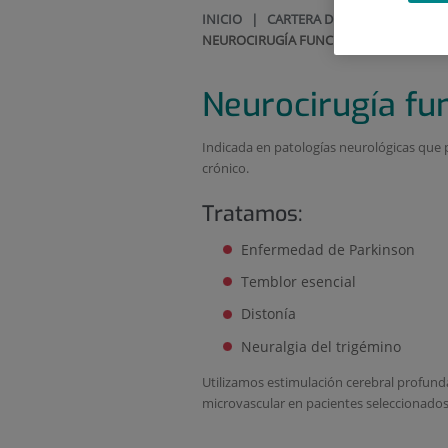
INICIO
|
CARTERA DE SERVICIOS
|
NE
NEUROCIRUGÍA FUNCIONAL
Neurocirugía fu
Indicada en patologías neurológicas que 
crónico.
Tratamos:
Enfermedad de Parkinson
Temblor esencial
Distonía
Neuralgia del trigémino
Utilizamos estimulación cerebral profun
microvascular en pacientes seleccionados 