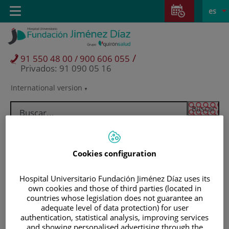
Saltar al contenido
Saltar
E
Idiom
Toggle
es
al
navigation
activo
contenido
/
91 550 48 00 / 900 606 055
Privados: 91 090 05 16
International version
Selector
de
idioma
Cookies configuration
Hospital Universitario Fundación Jiménez Díaz uses its
own cookies and those of third parties (located in
countries whose legislation does not guarantee an
adequate level of data protection) for user
authentication, statistical analysis, improving services
Pacientes y visitantes
and showing personalised advertising through the