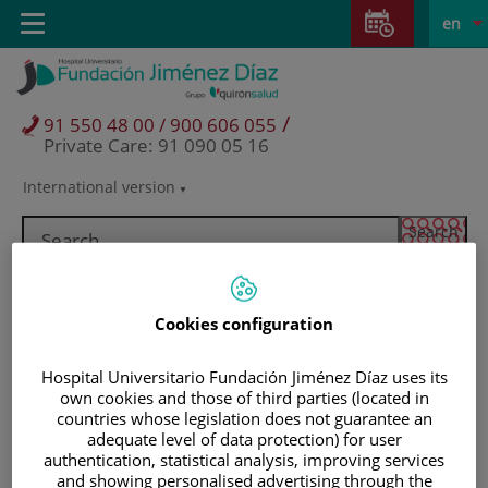
Jump to content
Jump
L
Active
Toggle
en
to
navigation
langu
content
/
91 550 48 00 / 900 606 055
Private Care: 91 090 05 16
International version
Language
selector
Cookies configuration
Hospital Universitario Fundación Jiménez Díaz uses its
own cookies and those of third parties (located in
countries whose legislation does not guarantee an
adequate level of data protection) for user
authentication, statistical analysis, improving services
Patients and visitors
and showing personalised advertising through the