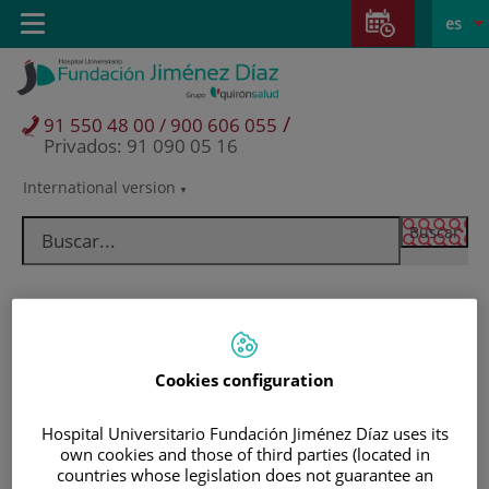
Saltar al contenido
Saltar
E
Idiom
Toggle
es
al
navigation
activo
contenido
/
91 550 48 00 / 900 606 055
Privados: 91 090 05 16
International version
Selector
de
idioma
Cookies configuration
Hospital Universitario Fundación Jiménez Díaz uses its
own cookies and those of third parties (located in
Pacientes y visitantes
countries whose legislation does not guarantee an