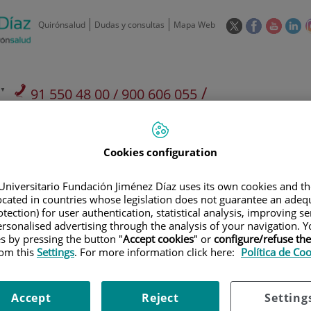
Este
Este
Este
Es
Quirónsalud
Dudas y consultas
Mapa Web
enlace
enlace
enlace
en
se
se
se
se
abrirá
abrirá
abrirá
ab
en
en
en
e
/
91 550 48 00 / 900 606 055
una
una
una
u
ventana
ventana
ventan
ve
Privados: 91 090 05 16
Aseguradoras y
Nuestro
nueva.
nueva.
nueva.
nu
Actividades
mutuas
centro
Cookies configuration
Universitario Fundación Jiménez Díaz uses its own cookies and th
located in countries whose legislation does not guarantee an adequ
tection) for user authentication, statistical analysis, improving s
rsonalised advertising through the analysis of your navigation. Y
Investigación
D
es by pressing the button "
Accept cookies
" or
configure/refuse th
rom this
Settings
. For more information click here:
Política de Co
900 301 013
Teléfono de atención al usuario
Accept
Reject
Setting