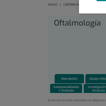
INICIO
|
CARTERA DE SERVICIOS
|
OF
Oftalmología
Descripción
Equipo Méd
Subespecialidades
Investigació
Y Unidades
Docencia
El servicio en este momento no dispone d