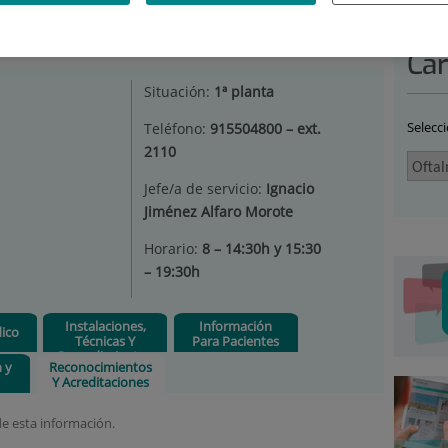
TALMOLOGÍA
|
RECONOCIMIENTOS Y ACREDITACIONES
Car
Situación:
1ª planta
Selecc
Teléfono:
915504800 – ext.
2110
Jefe/a de servicio:
Ignacio
Jiménez Alfaro Morote
Horario:
8 – 14:30h y 15:30
– 19:30h
Instalaciones,
Información
ico
Técnicas Y
Para Pacientes
Procedimientos
n y
Reconocimientos
Y Acreditaciones
e esta información.