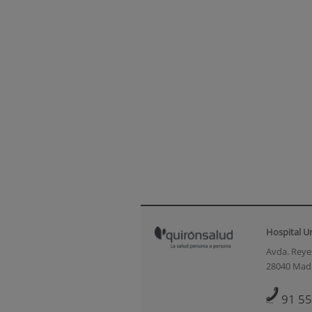
Hospital U
Avda. Reyes
28040 Mad
91 55