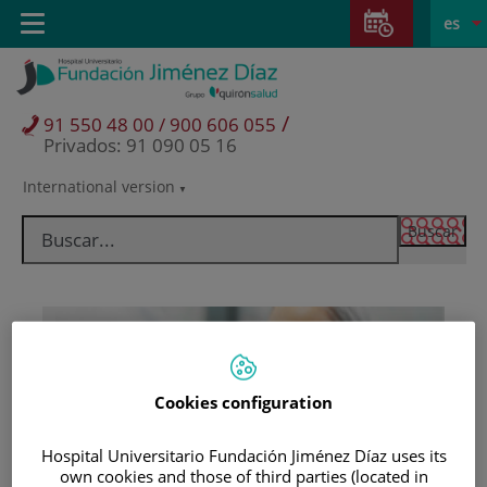
Saltar al contenido
Saltar
E
Idiom
Toggle
es
al
navigation
activo
contenido
/
91 550 48 00 / 900 606 055
Privados: 91 090 05 16
International version
Selector
de
idioma
Cookies configuration
Hospital Universitario Fundación Jiménez Díaz uses its
Pacientes y visitantes
own cookies and those of third parties (located in