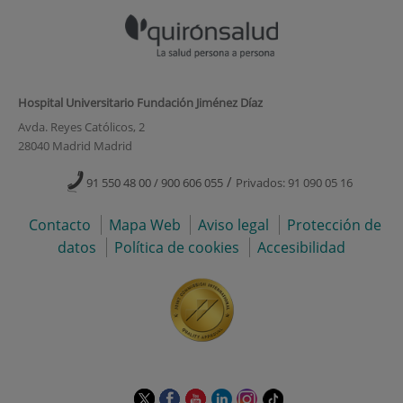
Hospital Universitario Fundación Jiménez Díaz
Avda. Reyes Católicos, 2
28040 Madrid Madrid
/
91 550 48 00 / 900 606 055
Privados: 91 090 05 16
Contacto
Mapa Web
Aviso legal
Protección de
datos
Política de cookies
Accesibilidad
Este
Este
Este
Este
Este
Enlace