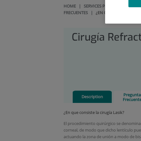
HOME
|
SERVICES PORTFOLIO
|
OPH
FRECUENTES
|
¿EN QUE CONSISTE LA C
Cirugía Refrac
Pregunta
Description
Frecuent
¿En que consiste la cirugía Lasik?
El procedimiento quirúrgico se denomina L
corneal, de modo que dicho lentículo pued
actuando la zona de unión a modo de bisag