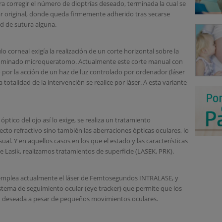
ara corregir el número de dioptrías deseado, terminada la cual se
ar original, donde queda firmemente adherido tras secarse
d de sutura alguna.
lo corneal exigía la realización de un corte horizontal sobre la
ominado microqueratomo. Actualmente este corte manual con
o por la acción de un haz de luz controlado por ordenador (láser
otalidad de la intervención se realice por láser. A esta variante
ptico del ojo así lo exige, se realiza un tratamiento
ecto refractivo sino también las aberraciones ópticas oculares, lo
al. Y en aquellos casos en los que el estado y las características
e Lasik, realizamos tratamientos de superficie (LASEK, PRK).
D emplea actualmente el láser de Femtosegundos INTRALASE, y
istema de seguimiento ocular (eye tracker) que permite que los
ción deseada a pesar de pequeños movimientos oculares.