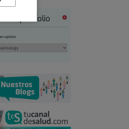
vices portfolio
 an option