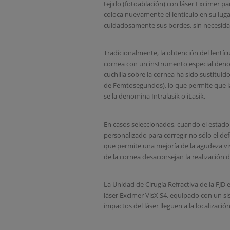
tejido (fotoablación) con láser Excimer p
coloca nuevamente el lentículo en su lug
cuidadosamente sus bordes, sin necesida
Tradicionalmente, la obtención del lentícu
cornea con un instrumento especial den
cuchilla sobre la cornea ha sido sustituid
de Femtosegundos), lo que permite que la t
se la denomina Intralasik o iLasik.
En casos seleccionados, cuando el estado ó
personalizado para corregir no sólo el def
que permite una mejoría de la agudeza visu
de la cornea desaconsejan la realización d
La Unidad de Cirugía Refractiva de la FJ
láser Excimer VisX S4, equipado con un s
impactos del láser lleguen a la localiza