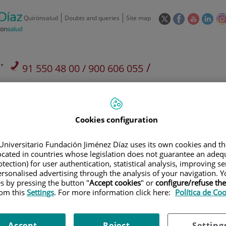
This
This
This
This
Quirónsalud
Doubts and queries
Site map
link
link
link
link
will
will
will
will
open
open
open
ope
in
in
in
in
/
91 550 48 00 / 900 606 055
a
a
a
a
pop-
pop-
pop-
pop
Private Care: 91 090 05 16
Insurance companies and
Our
up
up
up
up
Actividad
mutuals
centre
window.
window.
window.
win
Cookies configuration
Universitario Fundación Jiménez Díaz uses its own cookies and th
located in countries whose legislation does not guarantee an adequ
tection) for user authentication, statistical analysis, improving s
Research
T
rsonalised advertising through the analysis of your navigation. Y
es by pressing the button "
Accept cookies
" or
configure/refuse th
rom this
Settings
. For more information click here:
Política de Co
900 301 013
Teléfono de atención al usuario
Accept
Reject
Setting