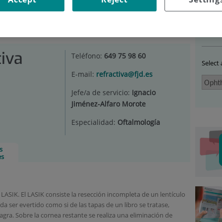
THALMOLOGY
|
CIRUGÍA REFRACTIVA
|
PREGUNTAS
IRUGÍA LASIK?
Ser
tiva
Teléfono:
649 75 98 60
Select
E-mail:
refractiva@fjd.es
Jefe/a de servicio:
Ignacio
Jiménez-Alfaro Morote
Especialidad:
Oftalmología
s
es
ASIK. El LASIK consiste la resección incompleta de un lentículo
a ser evertido como si de las tapas de un libro se tratase,
ra. Sobre la cornea restante se realiza una eliminación de