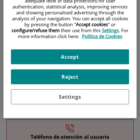
adequate level of data protection) for user
authentication, statistical analysis, improving services
and showing personalised advertising through the
analysis of your navigation. You can accept all cookies
by pressing the button "
Accept cookies
" or
configure/refuse them
their use from this
Settings
. For
more information click here:
Política de Cookies
Investigación
Accept
Reject
Settings
Docencia
Teléfono de atención al usuario