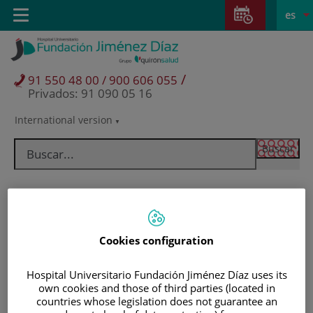
Saltar al contenido
Saltar
E
Idiom
Toggle
es
al
navigation
activo
contenido
/
91 550 48 00 / 900 606 055
Privados: 91 090 05 16
International version
Selector
de
idioma
Cookies configuration
Hospital Universitario Fundación Jiménez Díaz uses its
own cookies and those of third parties (located in
Pacientes y visitantes
countries whose legislation does not guarantee an