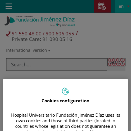
Jump to content
Jump
L
Active
Toggle
en
to
navigation
langu
content
/
91 550 48 00 / 900 606 055
Private Care: 91 090 05 16
International version
Language
selector
Cookies configuration
Hospital Universitario Fundación Jiménez Díaz uses its
own cookies and those of third parties (located in
Patients and visitors
countries whose legislation does not guarantee an