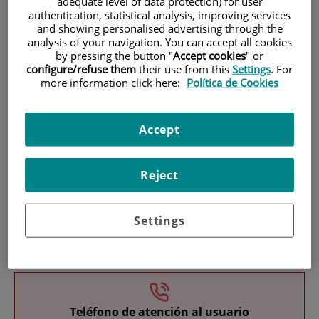
adequate level of data protection) for user
authentication, statistical analysis, improving services
and showing personalised advertising through the
analysis of your navigation. You can accept all cookies
by pressing the button "
Accept cookies
" or
configure/refuse them
their use from this
Settings
. For
more information click here:
Política de Cookies
Research
Accept
Reject
Settings
Teaching
Teléfono de atención al usuario